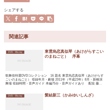
シェアする
関連記事
東雲烏恋真似琴（あけがらすこい
DVD・Blu-ray
のまねごと） 序幕
歌舞伎特選DVDコレクション 16 題名 東雲烏恋真似琴（あけがらす
こいのまねごと） 収録年月・劇場 2011年（平成23年）8月・新橋演
舞場 収録時間・音声ガイド 本編75分・音声ガイドあり 配役 藤川
新左衛門：中村橋之助（現・芝翫） ...
髪結新三（かみゆいしんざ）
DVD・Blu-ray