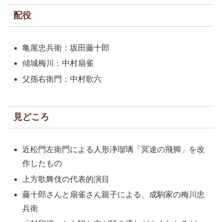
配役
亀屋忠兵衛：坂田藤十郎
傾城梅川：中村扇雀
父孫右衛門：中村歌六
見どころ
近松門左衛門による人形浄瑠璃「冥途の飛脚」を改
作したもの
上方歌舞伎の代表的演目
藤十郎さんと扇雀さん親子による、成駒家の梅川忠
兵衛