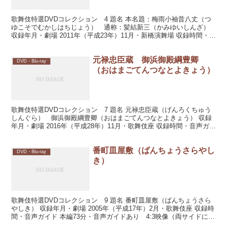
歌舞伎特選DVDコレクション 4 題名 本名題：梅雨小袖昔八丈（つ
ゆこそでむかしはちじょう） 通称：髪結新三（かみゆいしんざ）
収録年月・劇場 2011年（平成23年）11月・新橋演舞場 収録時間・音
声ガイド 本編127分・音声ガイドあり ...
元禄忠臣蔵 御浜御殿綱豊卿
DVD・Blu-ray
（おはまごてんつなとよきょう）
歌舞伎特選DVDコレクション 7 題名 元禄忠臣蔵（げんろくちゅう
しんぐら） 御浜御殿綱豊卿（おはまごてんつなとよきょう） 収録
年月・劇場 2016年（平成28年）11月・歌舞伎座 収録時間・音声ガイ
ド 本編86分・音声ガイドあり 配役 徳...
番町皿屋敷（ばんちょうさらやし
DVD・Blu-ray
き）
歌舞伎特選DVDコレクション 9 題名 番町皿屋敷（ばんちょうさら
やしき） 収録年月・劇場 2005年（平成17年）2月・歌舞伎座 収録時
間・音声ガイド 本編73分・音声ガイドあり 4:3映像（両サイドに灰
色の帯） 配役 青山播磨：中村梅玉...