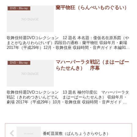
蘭平物狂（らんぺいものぐるい）
DVD・Blu-ray
歌舞伎特選DVDコレクション 12 題名 本名題：倭仮名在原系図（や
まとがなありわらけいず）四段目の通称：蘭平物狂 収録年月・劇場
2017年（平成29年）12月・歌舞伎座 収録時間・音声ガイド 本編91
分・音声ガイドあり 配役 奴蘭平実...
マハーバーラタ戦記（まはーばー
DVD・Blu-ray
らたせんき） 序幕
歌舞伎特選DVDコレクション 13 題名 極付印度伝 マハーバーラタ
戦記（きわめつきいんどでん まはーばーらたせんき） 収録年月・
劇場 2017年（平成29年）10月・歌舞伎座 収録時間・音声ガイド 本
編109分・音声ガイドあり 配役 迦...
番町皿屋敷（ばんちょうさらやしき）