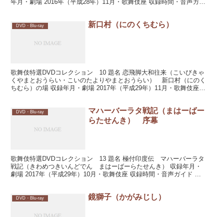
年月・劇場 2016年（平成28年）11月・歌舞伎座 収録時間・音声ガイ
ド 本編86分・音声ガイドあり 配役 徳...
新口村（にのくちむら）
DVD・Blu-ray
歌舞伎特選DVDコレクション 10 題名 恋飛脚大和往来（こいびきゃ
くやまとおうらい・こいのたよりやまとおうらい） 新口村（にのく
ちむら）の場 収録年月・劇場 2017年（平成29年）11月・歌舞伎座
収録時間・音声ガイド 本編51分・音声...
マハーバーラタ戦記（まはーばー
DVD・Blu-ray
らたせんき） 序幕
歌舞伎特選DVDコレクション 13 題名 極付印度伝 マハーバーラタ
戦記（きわめつきいんどでん まはーばーらたせんき） 収録年月・
劇場 2017年（平成29年）10月・歌舞伎座 収録時間・音声ガイド 本
編109分・音声ガイドあり 配役 迦...
鏡獅子（かがみじし）
DVD・Blu-ray