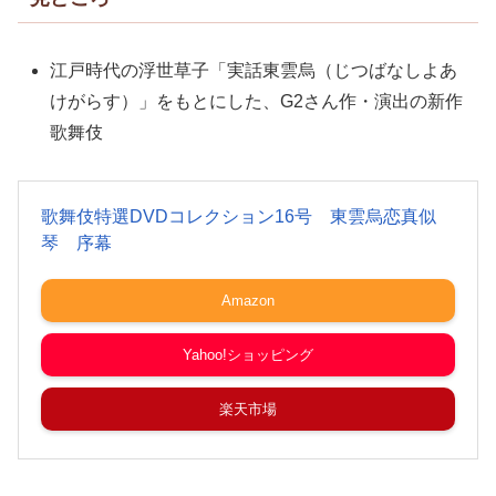
江戸時代の浮世草子「実話東雲烏（じつばなしよあ
けがらす）」をもとにした、G2さん作・演出の新作
歌舞伎
歌舞伎特選DVDコレクション16号 東雲烏恋真似
琴 序幕
Amazon
Yahoo!ショッピング
楽天市場