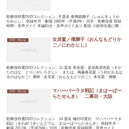
歌舞伎特選DVDコレクション 8 題名 春興鏡獅子（しゅんきょうか
がみじし） 収録年月・劇場 1992年（平成4年）10月・歌舞伎座 収録
時間・音声ガイド 本編61分・音声ガイドあり 配役 小姓弥生後に獅子
の精：坂東玉三郎 見どころ 坂東玉...
女戻駕／俄獅子（おんなもどりか
DVD・Blu-ray
ご／にわかじし）
歌舞伎特選DVDコレクション 11 題名 本名題：姿花鳥居色彩（すが
たのはな とりいがいろざし）、または、梅薫春花駕（うめかおるは
るのはなかご）通称：女戻駕（おんなもどりかご） 本名題：俄獅子
（にわかじし） 収録年月・劇場 2016年（平成...
マハーバーラタ戦記（まはーばー
DVD・Blu-ray
らたせんき） 二幕目・大詰
歌舞伎特選DVDコレクション 14 題名 極付印度伝 マハーバーラタ
戦記（きわめつきいんどでん まはーばーらたせんき） 収録年月・
劇場 2017年（平成29年）10月・歌舞伎座 収録時間・音声ガイド 本