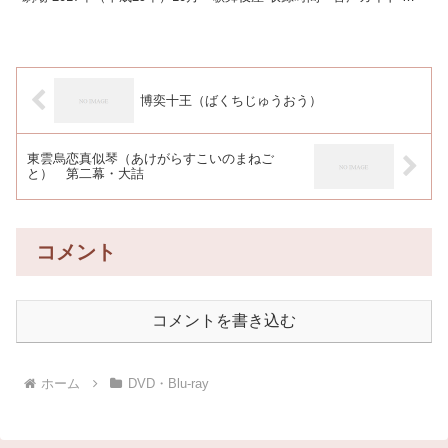
編127分・音声ガイドあり 配役 迦...
博奕十王（ばくちじゅうおう）
東雲烏恋真似琴（あけがらすこいのまねご
と） 第二幕・大詰
コメント
コメントを書き込む
ホーム
DVD・Blu-ray