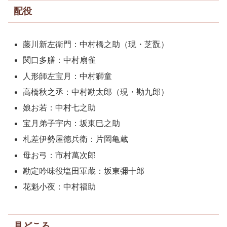
配役
藤川新左衛門：中村橋之助（現・芝翫）
関口多膳：中村扇雀
人形師左宝月：中村獅童
高橋秋之丞：中村勘太郎（現・勘九郎）
娘お若：中村七之助
宝月弟子宇内：坂東巳之助
札差伊勢屋徳兵衛：片岡亀蔵
母お弓：市村萬次郎
勘定吟味役塩田軍蔵：坂東彌十郎
花魁小夜：中村福助
見どころ